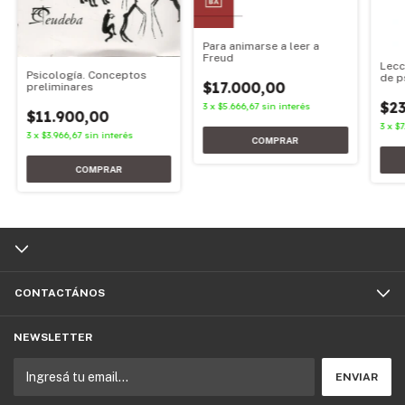
Para animarse a leer a
Freud
Lecc
Psicología. Conceptos
de p
$17.000,00
preliminares
$23
3
x
$5.666,67
sin interés
$11.900,00
3
x
$7
3
x
$3.966,67
sin interés
CONTACTÁNOS
NEWSLETTER