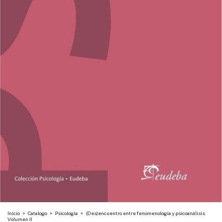
Inicio
>
Catalogo
>
Psicología
>
(Des)encuentro entre fenomenología y psicoanálisis.
Volumen II