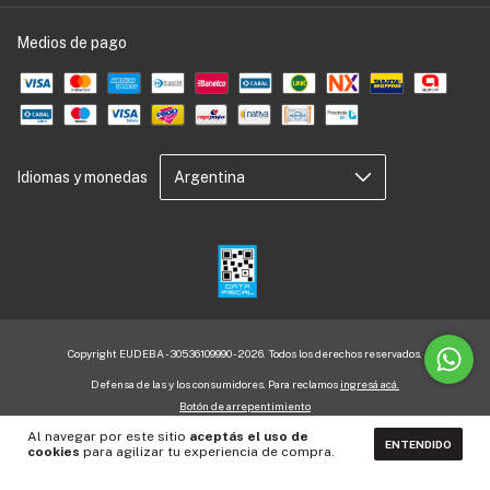
Medios de pago
Idiomas y monedas
Copyright EUDEBA - 30536109990 - 2026. Todos los derechos reservados.
Defensa de las y los consumidores. Para reclamos
ingresá acá.
Botón de arrepentimiento
Al navegar por este sitio
aceptás el uso de
ENTENDIDO
cookies
para agilizar tu experiencia de compra.