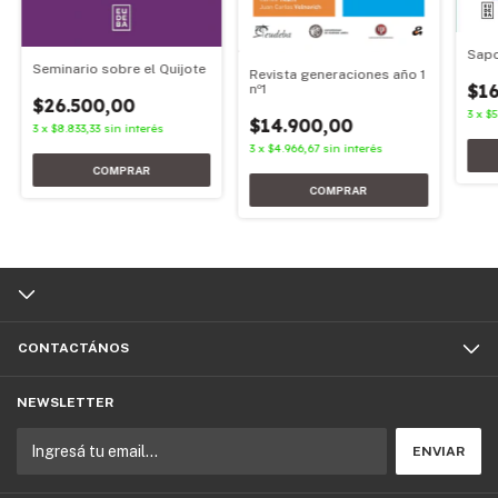
Sapo
Seminario sobre el Quijote
Revista generaciones año 1
$16
nº1
$26.500,00
3
x
$5
$14.900,00
3
x
$8.833,33
sin interés
3
x
$4.966,67
sin interés
CONTACTÁNOS
NEWSLETTER