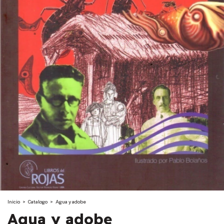
Inicio
>
Catalogo
>
Agua y adobe
Agua y adobe