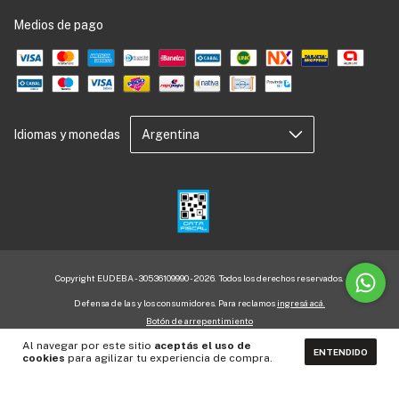
Medios de pago
Idiomas y monedas
Copyright EUDEBA - 30536109990 - 2026. Todos los derechos reservados.
Defensa de las y los consumidores. Para reclamos
ingresá acá.
Botón de arrepentimiento
Al navegar por este sitio
aceptás el uso de
ENTENDIDO
cookies
para agilizar tu experiencia de compra.