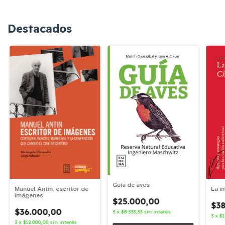
Destacados
Guía de aves
Manuel Antín, escritor de
La i
imágenes
$25.000,00
$38
$36.000,00
3
x
$8.333,33
sin interés
3
x
$1
3
x
$12.000,00
sin interés