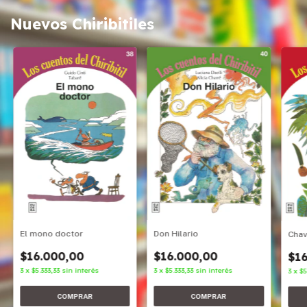
Nuevos Chiribitiles
Don Hilario
El mono doctor
Cha
$16.000,00
$16.000,00
$16
3
x
$5.333,33
sin interés
3
x
$5.333,33
sin interés
3
x
$5