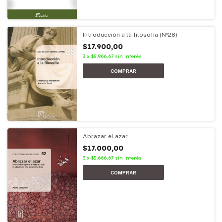
Introducción a la filosofía (Nº28)
$17.900,00
3
x
$5.966,67
sin interés
Abrazar el azar
$17.000,00
3
x
$5.666,67
sin interés