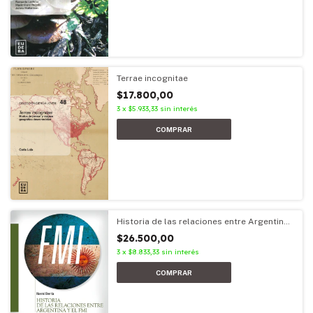
Terrae incognitae
$17.800,00
3
x
$5.933,33
sin interés
Historia de las relaciones entre Argentina
y el FMI
$26.500,00
3
x
$8.833,33
sin interés