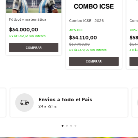
Fútbol y matemática
Combo ICSE - 2026
Comb
$34.000,00
-
10
%
OFF
-
10
%
3
x
$11.333,33
sin interés
$34.110,00
$58
$37.900,00
$64.
3
x
$11.370,00
sin interés
3
x
$1
Envíos a todo el País
24 a 72 hs