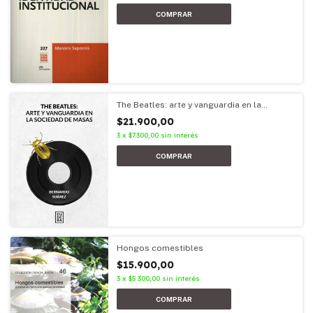
The Beatles: arte y vanguardia en la
sociedad de masas
$21.900,00
3
x
$7.300,00
sin interés
Hongos comestibles
$15.900,00
3
x
$5.300,00
sin interés