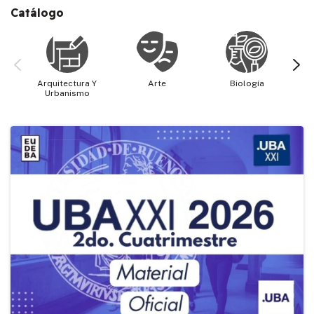
Catálogo
Arquitectura Y
Arte
Biología
Cie
Urbanismo