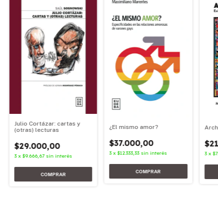
Julio Cortázar: cartas y
¿El mismo amor?
Arch
(otras) lecturas
$37.000,00
$21
$29.000,00
3
x
$12.333,33
sin interés
3
x
$7
3
x
$9.666,67
sin interés