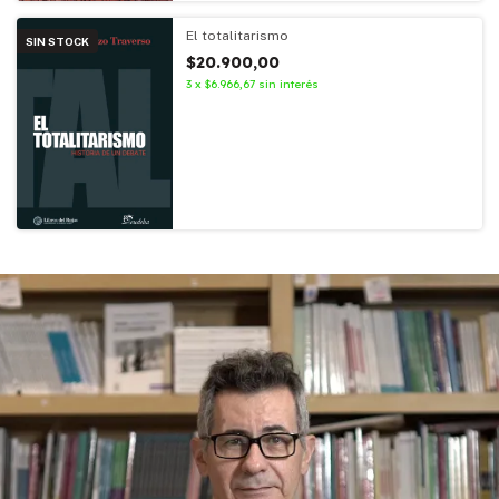
El totalitarismo
SIN STOCK
$20.900,00
3
x
$6.966,67
sin interés