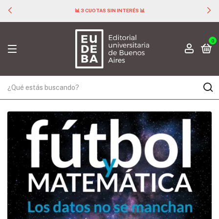
📊 3 CUOTAS SIN INTERÉS 📊
0