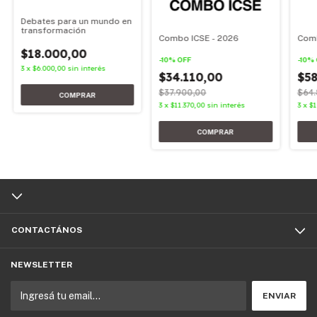
Debates para un mundo en
transformación
Combo ICSE - 2026
Comb
$18.000,00
-
10
%
OFF
-
10
%
3
x
$6.000,00
sin interés
$34.110,00
$58
$37.900,00
$64.
3
x
$11.370,00
sin interés
3
x
$1
CONTACTÁNOS
NEWSLETTER