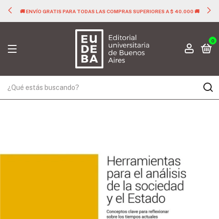
🚚 ENVÍO GRATIS PARA TODAS LAS COMPRAS SUPERIORES A $ 40.000 🚚
0