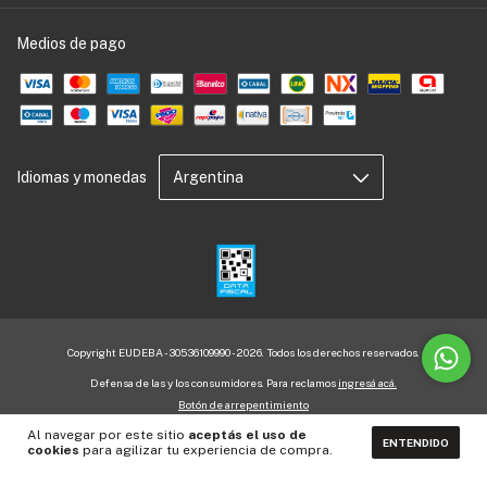
Medios de pago
Idiomas y monedas
Copyright EUDEBA - 30536109990 - 2026. Todos los derechos reservados.
Defensa de las y los consumidores. Para reclamos
ingresá acá.
Botón de arrepentimiento
Al navegar por este sitio
aceptás el uso de
ENTENDIDO
cookies
para agilizar tu experiencia de compra.