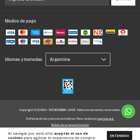
Medios de pago
Idiomas y monedas
Copyright EUDEBA - 30536109990 - 2026. Todos los derechos reservados.
Defensa de las y los consumidores. Para reclamos
ingresá acá.
Botón de arrepentimiento
Al navegar por este sitio
aceptás el uso de
ENTENDIDO
cookies
para agilizar tu experiencia de compra.