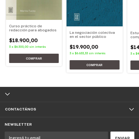
Curso práctico de
redacción para abogados
La negociación colectiva
Estu
en el sector público
com
$18.900,00
$19.900,00
$14
3
x
$6.300,00
sin interés
3
x
$6.633,33
sin interés
3
x
$4
CONTACTÁNOS
NEWSLETTER