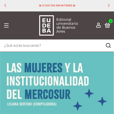
📊 3 CUOTAS SIN INTERÉS 📊
0