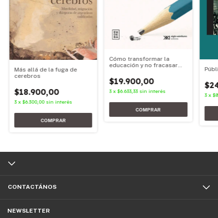
Cómo transformar la
educación y no fracasar
Públ
Más allá de la fuga de
(otra vez) en el intento
cerebros
$19.900,00
$24
$18.900,00
3
x
$6.633,33
sin interés
3
x
$8
3
x
$6.300,00
sin interés
CONTACTÁNOS
NEWSLETTER