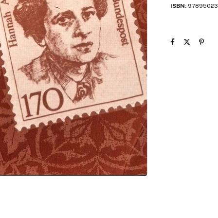
ISBN:
97895023