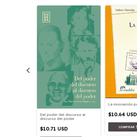
La innovación po
ado: procesos,
gogía
$10.64 US
Del poder del discurso al
discurso del poder
$10.71 USD