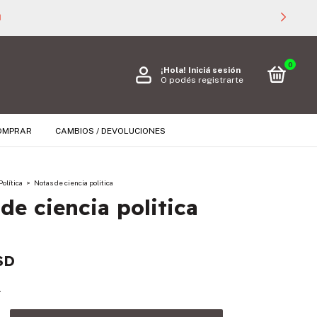

0
¡Hola!
Iniciá sesión
O podés registrarte
OMPRAR
CAMBIOS / DEVOLUCIONES
Política
>
Notas de ciencia politica
de ciencia politica
SD
s