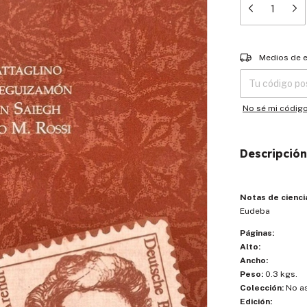
Entregas para el
Medios de 
No sé mi códig
Descripción
Notas de ciencia
Eudeba
Páginas:
Alto:
Ancho:
Peso:
0.3 kgs.
Colección:
No a
Edición: