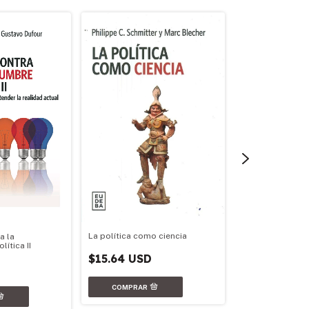
La política como ciencia
a la
ítica II
Geopolítica arg
$15.64 USD
$17.79 USD