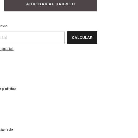
 CP:
CAMBIAR CP
envío
CALCULAR
o postal
 politica
signada