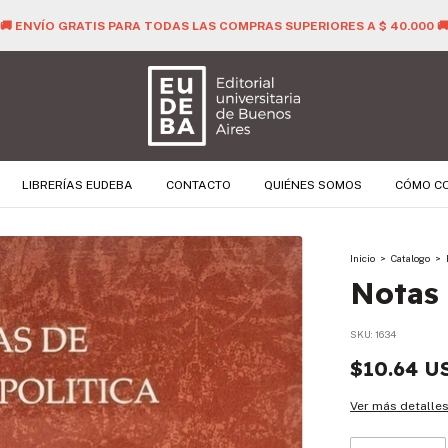
🚚 ENVÍO GRATIS PARA TODAS LAS COMPRAS SUPERIORES A $ 40.000 
LIBRERÍAS EUDEBA
CONTACTO
QUIÉNES SOMOS
CÓMO C
Inicio
>
Catalogo
>
Notas 
SKU:
1634
$10.64 U
Ver más detalle