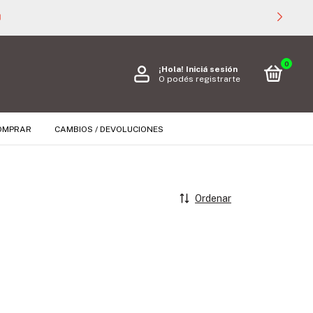

0
¡Hola!
Iniciá sesión
O podés registrarte
OMPRAR
CAMBIOS / DEVOLUCIONES
Ordenar