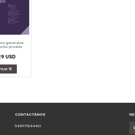
pios generales
echo privado
29 USD
CONTACTÁNOS
NE
5491171644401