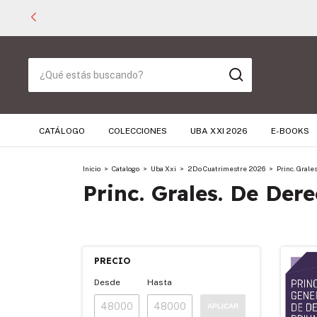
CATÁLOGO
COLECCIONES
UBA XXI 2026
E-BOOKS
Inicio
>
Catalogo
>
Uba Xxi
>
2Do Cuatrimestre 2026
>
Princ. Grale
Princ. Grales. De Der
PRECIO
Desde
Hasta
APLICAR