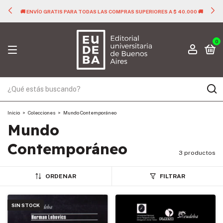
🚚 ENVÍO GRATIS PARA TODAS LAS COMPRAS SUPERIORES A $ 40.000 🚚
0
Inicio
>
Colecciones
>
Mundo Contemporáneo
Mundo
Contemporáneo
3 productos
ORDENAR
FILTRAR
SIN STOCK