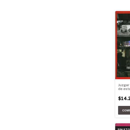
Juzgar
de est
$14.
SIN ST