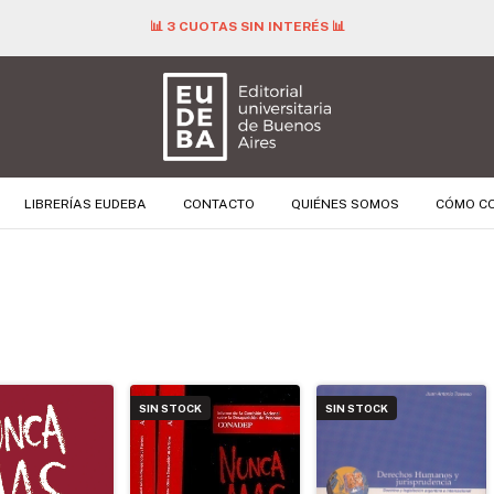
📊 3 CUOTAS SIN INTERÉS 📊
LIBRERÍAS EUDEBA
CONTACTO
QUIÉNES SOMOS
CÓMO C
SIN STOCK
SIN STOCK