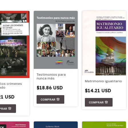
Testimonios para
nunca más
Matrimonio igualitario
 los crímenes
$18.86 USD
ado
$14.21 USD
21 USD
OCK