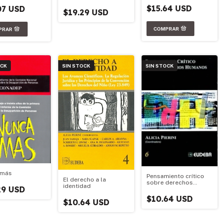
$15.64 USD
07 USD
$19.29 USD
OCK
SIN STOCK
SIN STOCK
 más
Pensamiento crítico
El derecho a la
sobre derechos
identidad
29 USD
humanos
$10.64 USD
$10.64 USD