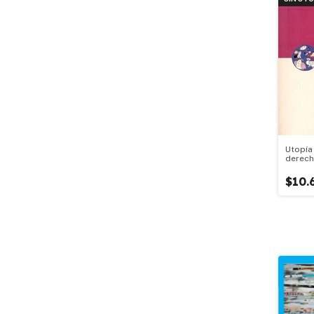
Utopía 
derech
¿una i
$10.