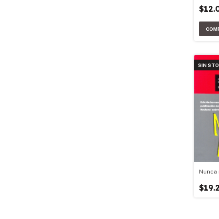
$12.
SIN ST
Nunca
$19.