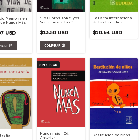
"Los libros son tuyos.
La Carta Internacional
do Memoria en
Vení a buscarlos."
de los Derechos
s de Nunca Más
Humanos
$13.50 USD
$10.64 USD
07 USD
SIN STOCK
Nunca más - Ed.
Restitución de niños
lastía
Anterior