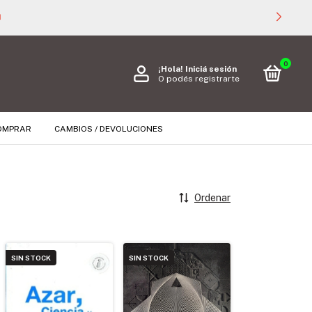

0
¡Hola!
Iniciá sesión
O podés registrarte
OMPRAR
CAMBIOS / DEVOLUCIONES
Ordenar
SIN STOCK
SIN STOCK