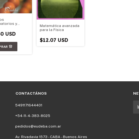
os
atorios y
Matemática avanzada
ilidades (Nº2)
para la Física
50 USD
$12.07 USD
CONTACTÁNOS
NE
5491171644401
+54-11-4-383-8025
pedidos@eudeba.com.ar
Av. Rivadavia 1573 - CABA - Buenos Aires