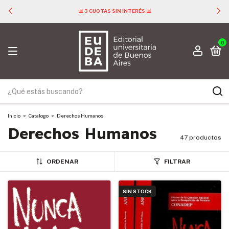
📊 3 CUOTAS SIN INTERÉS 📊
0
Inicio
>
Catalogo
>
Derechos Humanos
Derechos Humanos
47 productos
ORDENAR
FILTRAR
SIN STOCK