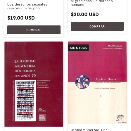
Migraciones, un derecho
Los derechos sexuales,
humano
reproductivos y no
reproductivos, incluido el
$20.00 USD
derecho al aborto, como
$19.00 USD
derecho
SIN STOCK
Utopía y libertad. Los