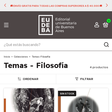
🚚 ENVÍO GRATIS PARA TODAS LAS COMPRAS SUPERIORES A $ 40.000 🚚
0
Inicio
>
Colecciones
>
Temas - Filosofía
Temas - Filosofía
4 productos
ORDENAR
FILTRAR
SIN STOCK