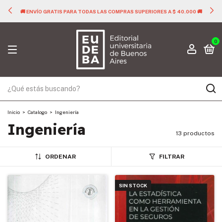
🚚 ENVÍO GRATIS PARA TODAS LAS COMPRAS SUPERIORES A $ 40.000 🚚
0
Inicio
>
Catalogo
>
Ingeniería
Ingeniería
13 productos
ORDENAR
FILTRAR
SIN STOCK