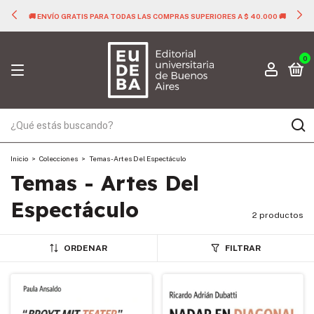
🚚 ENVÍO GRATIS PARA TODAS LAS COMPRAS SUPERIORES A $ 40.000 🚚
0
Inicio
>
Colecciones
>
Temas - Artes Del Espectáculo
Temas - Artes Del
Espectáculo
2 productos
ORDENAR
FILTRAR