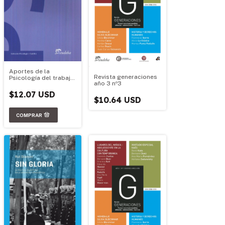
Aportes de la
Revista generaciones
Psicología del trabajo
año 3 nº3
a las problemáticas
contemporáneas de
$12.07 USD
los trabajadores y las
$10.64 USD
or