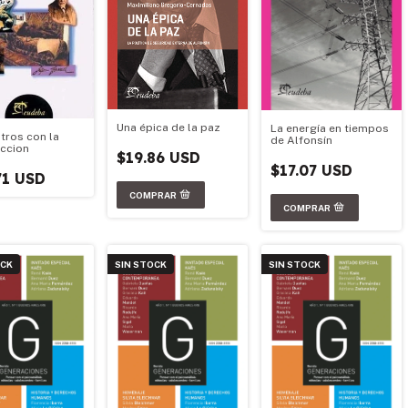
Una épica de la paz
La energía en tiempos
tros con la
de Alfonsín
accion
$19.86 USD
$17.07 USD
71 USD
OCK
SIN STOCK
SIN STOCK