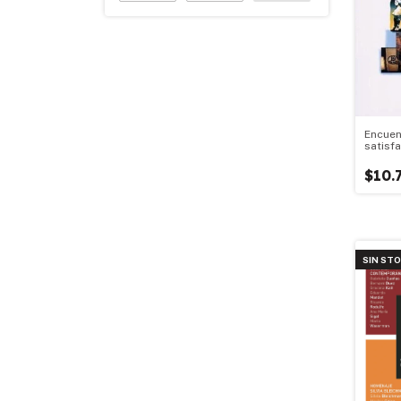
Encuen
satisf
$10.
SIN ST