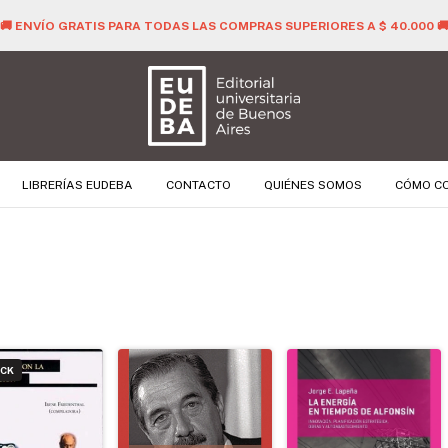
🚚 ENVÍO GRATIS PARA TODAS LAS COMPRAS SUPERIORES A $ 40.000 
LIBRERÍAS EUDEBA
CONTACTO
QUIÉNES SOMOS
CÓMO C
OCK