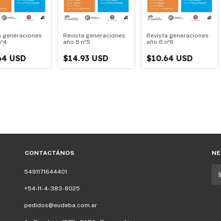
a generaciones
Revista generaciones
Revista generaciones
nº4
año 5 nº5
año 6 nº6
64 USD
$14.93 USD
$10.64 USD
CONTACTÁNOS
NE
5491171644401
+54-11-4-383-8025
pedidos@eudeba.com.ar