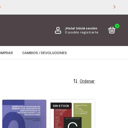

0
¡Hola!
Iniciá sesión
O podés registrarte
OMPRAR
CAMBIOS / DEVOLUCIONES
Ordenar
SIN STOCK