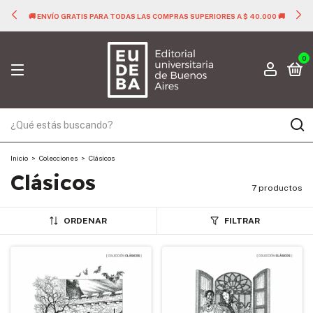
🚚 ENVÍO GRATIS PARA TODAS LAS COMPRAS SUPERIORES A $ 40.000 🚚
0
Inicio
>
Colecciones
>
Clásicos
Clásicos
7 productos
ORDENAR
FILTRAR