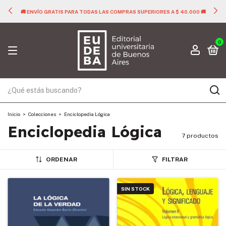
🚚 ENVÍO GRATIS PARA TODAS LAS COMPRAS SUPERIORES A $ 40.000 🚚
0
Inicio
>
Colecciones
>
Enciclopedia Lógica
Enciclopedia Lógica
7 productos
ORDENAR
FILTRAR
SIN STOCK