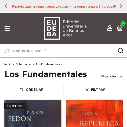
🚚 ENVÍO GRATIS PARA TODAS LAS COMPRAS SUPERIORES A $ 40.000 🚚
0
Inicio
>
Colecciones
>
Los Fundamentales
Los Fundamentales
10 productos
ORDENAR
FILTRAR
SIN STOCK