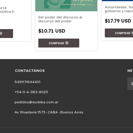
Autoridades, f
a la
gobierno y repr
lítica II
Del poder del discurso al
$17.79 USD
discurso del poder
$10.71 USD
CONTACTÁNOS
NE
5491171644401
+54-11-4-383-8025
pedidos@eudeba.com.ar
Av. Rivadavia 1573 - CABA - Buenos Aires