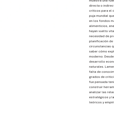
muestra una fue
directa o indire
críticos para el
puja mundial qu
en los fondos ma
alimenticios, en
hayan vuelto vit
necesidad de pr
planificación de
circunstancias q
saber cómo explo
moderno. Desde 
desarrollo econó
naturales. Lamen
falta de conocim
grados de critic
fue pensada teni
construir herra
analizar las rel
estratégicos y l
teóricos y empír