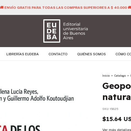
🚚 ENVÍO GRATIS PARA TODAS LAS COMPRAS SUPERIORES A $ 40.000 
LIBRERÍAS EUDEBA
CONTACTO
QUIÉNES SOMOS
CÓMO C
Inicio
>
Catalogo
>
Geopol
natura
SKU:
15825
$15.64 U
Ver más detalle