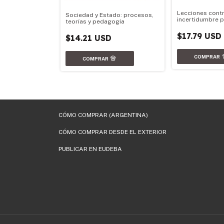
iencia política
Lecciones contr
Sociedad y Estado: procesos,
incertidumbre po
teorías y pedagogía
$17.79 USD
$14.21 USD
CÓMO COMPRAR (ARGENTINA)
CÓMO COMPRAR DESDE EL EXTERIOR
PUBLICAR EN EUDEBA