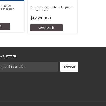
ormas de
Gestión sostenible del agua en
esentación
ecosistemas
Geopolítica arg
$17.79 USD
$17.79 USD
WSLETTER