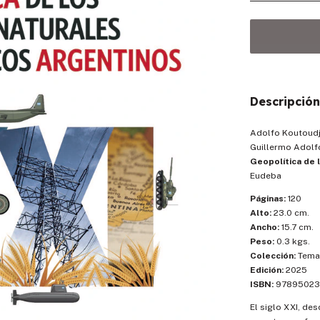
Descripción
Adolfo Koutoudji
Guillermo Adolf
Geopolítica de 
Eudeba
Páginas:
120
Alto:
23.0 cm.
Ancho:
15.7 cm.
Peso:
0.3 kgs.
Colección:
Temas
Edición:
2025
ISBN:
97895023
El siglo XXI, de