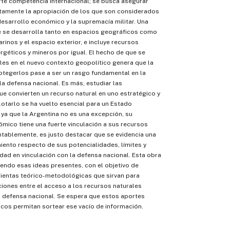
rte competencia internacional; se busca asegurar
ctamente la apropiación de los que son considerados
 desarrollo económico y la supremacía militar. Una
e se desarrolla tanto en espacios geográficos como
rinos y el espacio exterior, e incluye recursos
ergéticos y mineros por igual. El hecho de que se
ales en el nuevo contexto geopolítico genera que la
otegerlos pase a ser un rasgo fundamental en la
 la defensa nacional. Es más, estudiar las
ue convierten un recurso natural en uno estratégico y
tarlo se ha vuelto esencial para un Estado
ya que la Argentina no es una excepción, su
mico tiene una fuerte vinculación a sus recursos
tablemente, es justo destacar que se evidencia una
iento respecto de sus potencialidades, límites y
idad en vinculación con la defensa nacional. Esta obra
endo esas ideas presentes, con el objetivo de
mientas teórico-metodológicas que sirvan para
aciones entre el acceso a los recursos naturales
a defensa nacional. Se espera que estos aportes
icos permitan sortear ese vacío de información.