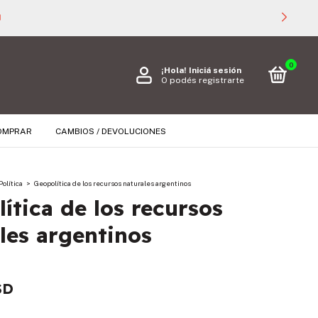

0
¡Hola!
Iniciá sesión
O podés registrarte
OMPRAR
CAMBIOS / DEVOLUCIONES
Política
>
Geopolítica de los recursos naturales argentinos
ítica de los recursos
les argentinos
SD
s