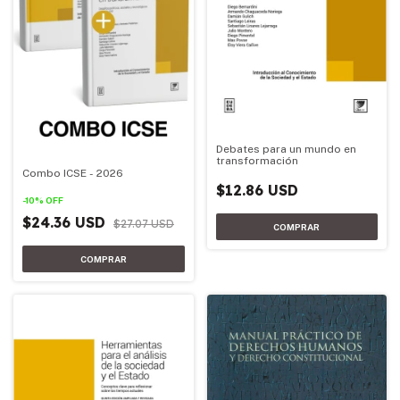
Debates para un mundo en
transformación
Combo ICSE - 2026
$12.86 USD
-
10
%
OFF
$24.36 USD
$27.07 USD