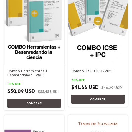
Combo Herramientas +
Combo ICSE + IPC - 2026
Desenredando - 2026
-
10
%
OFF
-
10
%
OFF
$41.66 USD
$46.29 USD
$30.09 USD
$33.43 USD