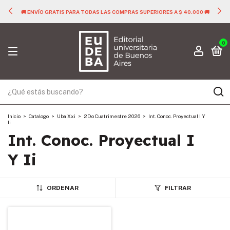
🚚 ENVÍO GRATIS PARA TODAS LAS COMPRAS SUPERIORES A $ 40.000 🚚
0
Inicio
>
Catalogo
>
Uba Xxi
>
2Do Cuatrimestre 2026
>
Int. Conoc. Proyectual I Y
Ii
Int. Conoc. Proyectual I
Y Ii
ORDENAR
FILTRAR