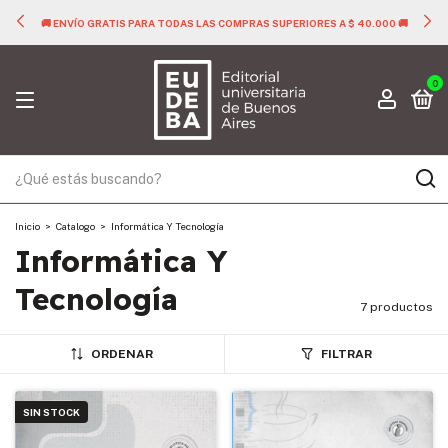
🚚 ENVÍO GRATIS PARA TODAS LAS COMPRAS SUPERIORES A $ 40.000 🚚
0
Inicio
>
Catalogo
>
Informática Y Tecnología
Informática Y
Tecnología
7 productos
ORDENAR
FILTRAR
SIN STOCK