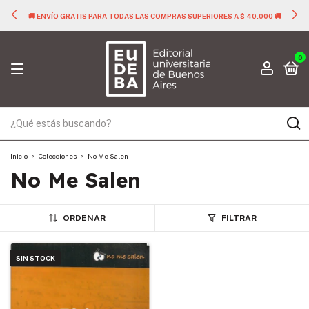
🚚 ENVÍO GRATIS PARA TODAS LAS COMPRAS SUPERIORES A $ 40.000 🚚
0
Inicio
>
Colecciones
>
No Me Salen
No Me Salen
ORDENAR
FILTRAR
SIN STOCK