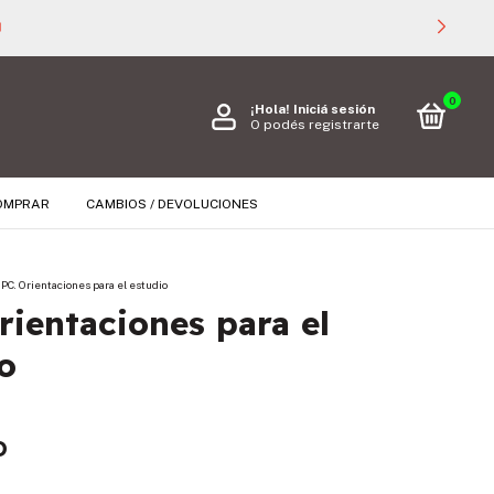

0
¡Hola!
Iniciá sesión
O podés registrarte
OMPRAR
CAMBIOS / DEVOLUCIONES
IPC. Orientaciones para el estudio
rientaciones para el
o
D
s