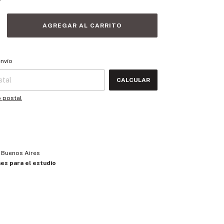
 CP:
CAMBIAR CP
envío
CALCULAR
o postal
e Buenos Aires
nes para el estudio