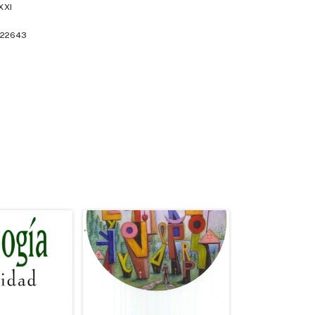
XXI
22643