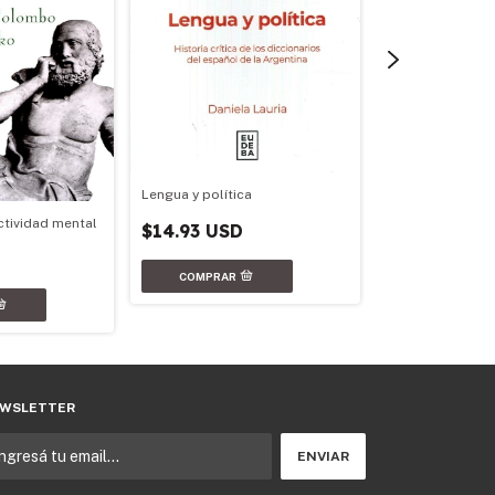
Lengua y política
Los parques nac
argentinos
ctividad mental
$14.93 USD
$16.36 USD
WSLETTER