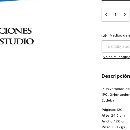
Entregas para el
Medios de 
No sé mi códig
Descripción
P Universidad d
IPC. Orientacio
Eudeba
Páginas:
120
Alto:
24.0 cm.
Ancho:
17.0 cm.
Peso:
0.3 kgs.