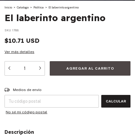
Inicio
>
Catalogo
>
Política
>
El laberinto argentino
El laberinto argentino
SKU:
1788
$10.71 USD
Ver más detalles
Entregas para el CP:
CAMBIAR CP
Medios de envío
CALCULAR
No sé mi código postal
Descripción