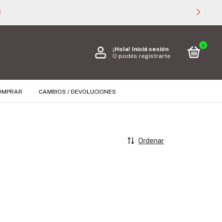

0
¡Hola!
Iniciá sesión
O podés registrarte
OMPRAR
CAMBIOS / DEVOLUCIONES
Ordenar