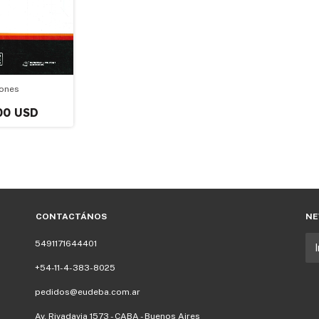
ones
00 USD
CONTACTÁNOS
NE
5491171644401
+54-11-4-383-8025
pedidos@eudeba.com.ar
Av. Rivadavia 1573 - CABA - Buenos Aires