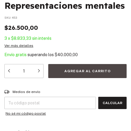
Representaciones mentales
SKU:
453
$26.500,00
3
x
$8.833,33
sin interés
Ver más detalles
Envío gratis
superando los
$40.000,00
Entregas para el CP:
CAMBIAR CP
Medios de envío
CALCULAR
No sé mi código postal