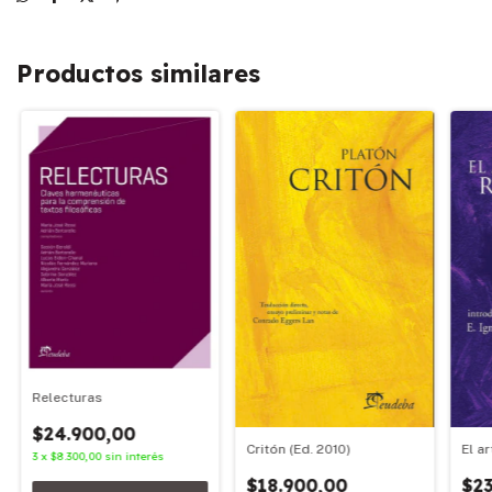
Productos similares
Relecturas
$24.900,00
Critón (Ed. 2010)
El ar
3
x
$8.300,00
sin interés
$18.900,00
$23