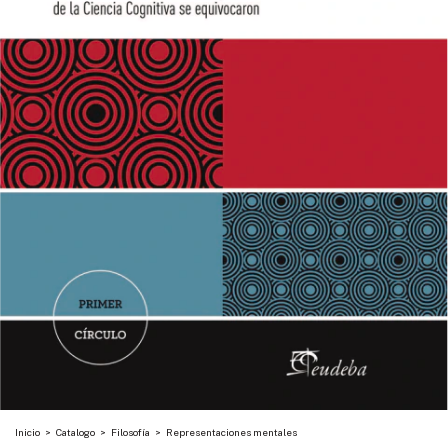
Inicio
>
Catalogo
>
Filosofía
>
Representaciones mentales