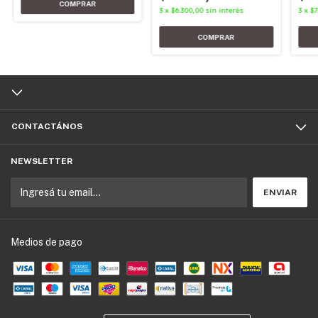
3
x
$6.300,00
sin interés
3
x
$7
CONTACTÁNOS
NEWSLETTER
Medios de pago