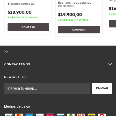
Benj
Escritos hobbesianos
El punto sobre la i
(1978-1990)
$16
$18.900,00
$19.900,00
3
x
$5
3
x
$6.300,00
sin interés
3
x
$6.633,33
sin interés
CONTACTÁNOS
NEWSLETTER
Medios de pago