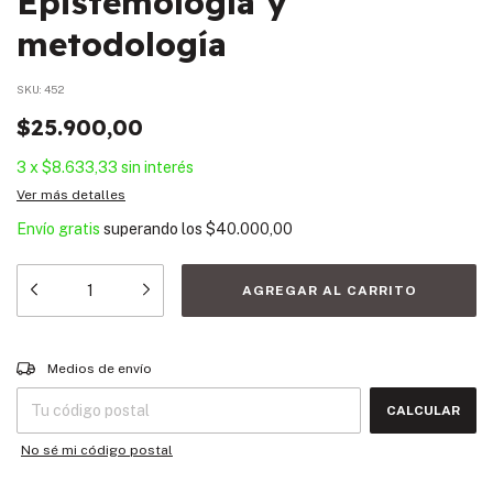
Epistemología y
metodología
SKU:
452
$25.900,00
3
x
$8.633,33
sin interés
Ver más detalles
Envío gratis
superando los
$40.000,00
Entregas para el CP:
CAMBIAR CP
Medios de envío
CALCULAR
No sé mi código postal