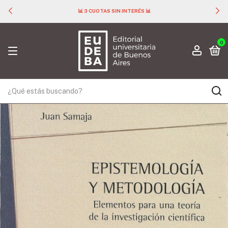
📊 3 CUOTAS SIN INTERÉS 📊
0