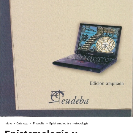
Inicio
>
Catalogo
>
Filosofía
>
Epistemología y metodología