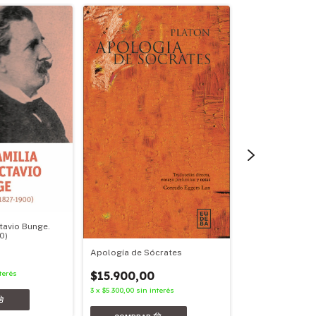
tavio Bunge.
La familia de Oc
00)
Parte III (1907-19
Apología de Sócrates
$20.900,00
$15.900,00
terés
3
x
$6.966,67
sin in
3
x
$5.300,00
sin interés