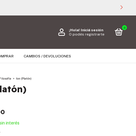
0
¡Hola!
Iniciá sesión
O podés registrarte
OMPRAR
CAMBIOS / DEVOLUCIONES
Filosofía
>
Ion (Platón)
latón)
00
sin interés
s