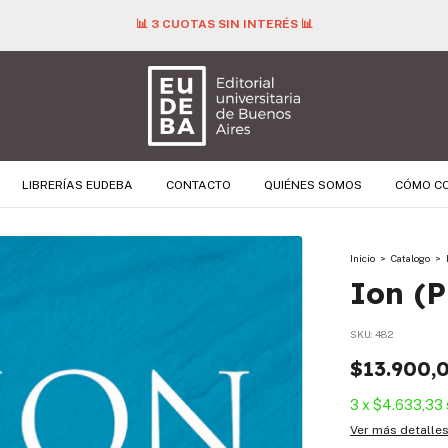
📊 3 CUOTAS SIN INTERÉS 📊
LIBRERÍAS EUDEBA
CONTACTO
QUIÉNES SOMOS
CÓMO C
Inicio
>
Catalogo
>
Ion (P
SKU:
482
$13.900,
3
x
$4.633,33
Ver más detalle