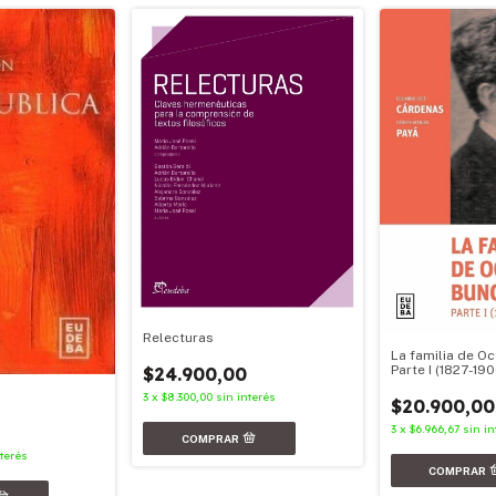
Relecturas
La familia de Oc
Parte I (1827-19
$24.900,00
3
x
$8.300,00
sin interés
$20.900,00
3
x
$6.966,67
sin in
nterés