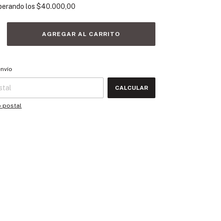
perando los
$40.000,00
 CP:
CAMBIAR CP
envío
CALCULAR
o postal