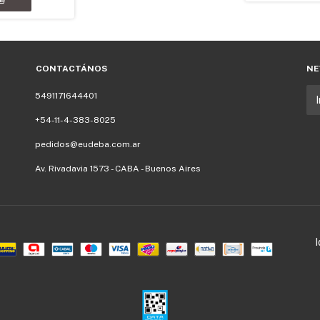
CONTACTÁNOS
NE
5491171644401
+54-11-4-383-8025
pedidos@eudeba.com.ar
Av. Rivadavia 1573 - CABA - Buenos Aires