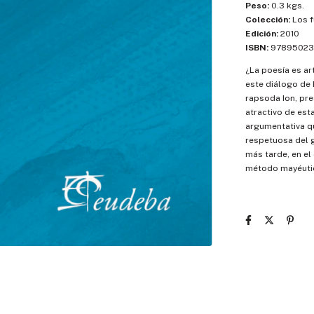
Peso:
0.3 kgs.
Colección:
Los 
Edición:
2010
ISBN:
97895023
¿La poesía es ar
este diálogo de P
rapsoda Ion, pre
atractivo de est
argumentativa qu
respetuosa del g
más tarde, en el
método mayéutic