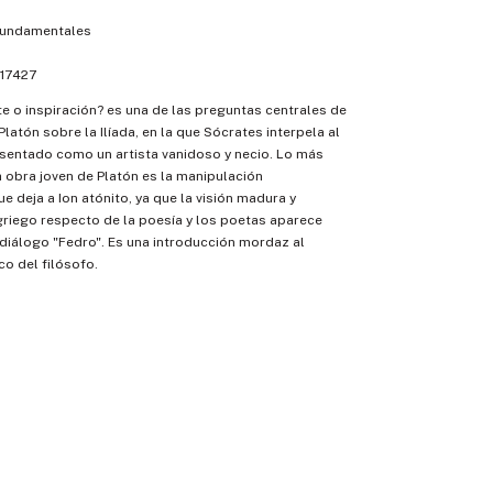
fundamentales
17427
te o inspiración? es una de las preguntas centrales de
latón sobre la Ilíada, en la que Sócrates interpela al
sentado como un artista vanidoso y necio. Lo más
a obra joven de Platón es la manipulación
e deja a Ion atónito, ya que la visión madura y
riego respecto de la poesía y los poetas aparece
 diálogo "Fedro". Es una introducción mordaz al
o del filósofo.