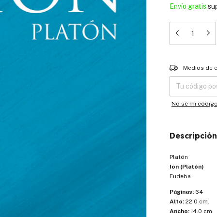
Envío gratis
su
Entregas para el
Medios de 
No sé mi códig
Descripción
Platón
Ion (Platón)
Eudeba
Páginas:
64
Alto:
22.0 cm.
Ancho:
14.0 cm.