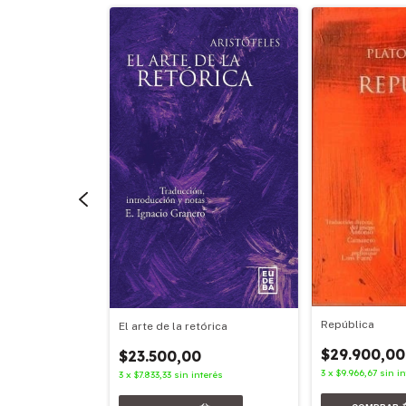
la lógica
0
República
El arte de la retórica
nterés
$29.900,00
$23.500,00
3
x
$9.966,67
sin i
3
x
$7.833,33
sin interés