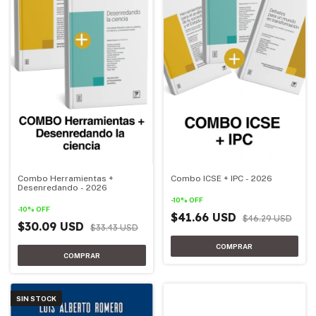
Combo Herramientas +
Combo ICSE + IPC - 2026
Desenredando - 2026
-
10
%
OFF
-
10
%
OFF
$41.66 USD
$46.29 USD
$30.09 USD
$33.43 USD
SIN STOCK