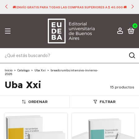
🚚 ENVÍO GRATIS PARA TODAS LAS COMPRAS SUPERIORES A $ 40.000 🚚
0
Inicio
>
Catalogo
>
Uba Xxi
>
breadcrumbs.intensivo-invierno-
2026
Uba Xxi
15 productos
ORDENAR
FILTRAR