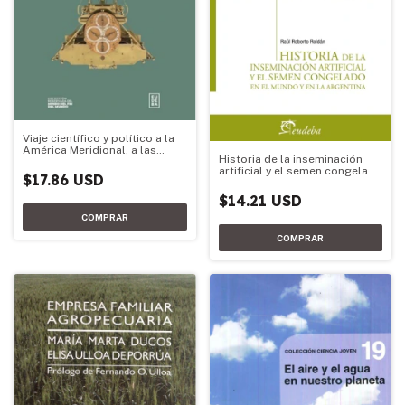
Viaje científico y político a la
América Meridional, a las
Historia de la inseminación
costas del mar Pacífico y a las
artificial y el semen congelado
islas Mar
$17.86 USD
en el mundo y en la Argentina
$14.21 USD