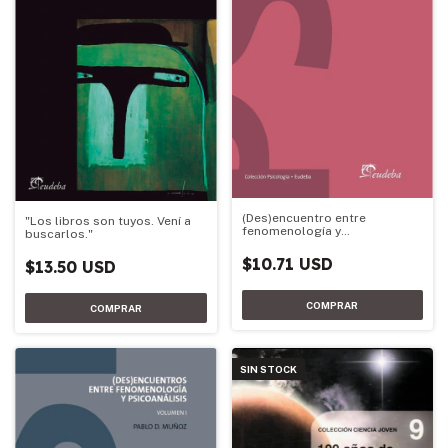
(Des)encuentro entre
"Los libros son tuyos. Vení a
fenomenología y
buscarlos."
psicoanálisis. Volumen II
$10.71 USD
$13.50 USD
SIN STOCK