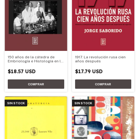
150 años de la cátedra de
1917. La revolución rusa cien
Embriología e Histología en la
años después
Facultad de Medicina de la
UBA
$18.57 USD
$17.79 USD
SIN STOCK
SIN STOCK