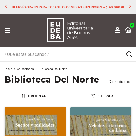
🚚 ENVÍO GRATIS PARA TODAS LAS COMPRAS SUPERIORES A $ 40.000 🚚
0
Inicio
>
Colecciones
>
Biblioteca Del Norte
Biblioteca Del Norte
7 productos
ORDENAR
FILTRAR