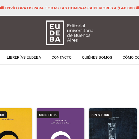
🚚 ENVÍO GRATIS PARA TODAS LAS COMPRAS SUPERIORES A $ 40.000 
LIBRERÍAS EUDEBA
CONTACTO
QUIÉNES SOMOS
CÓMO C
OCK
SIN STOCK
SIN STOCK