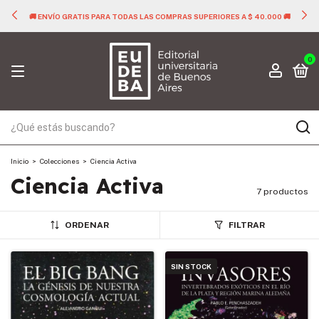
🚚 ENVÍO GRATIS PARA TODAS LAS COMPRAS SUPERIORES A $ 40.000 🚚
0
Inicio
>
Colecciones
>
Ciencia Activa
Ciencia Activa
7 productos
ORDENAR
FILTRAR
SIN STOCK