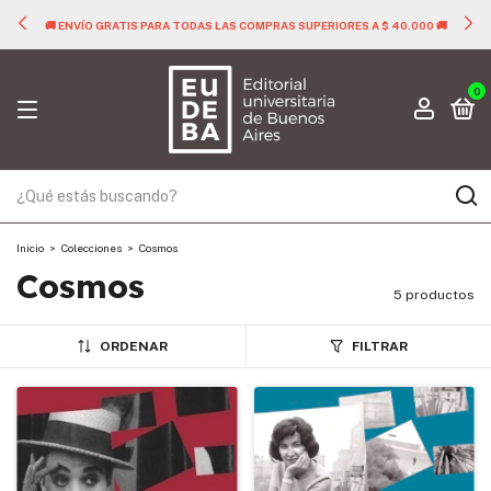
🚚 ENVÍO GRATIS PARA TODAS LAS COMPRAS SUPERIORES A $ 40.000 🚚
0
Inicio
>
Colecciones
>
Cosmos
Cosmos
5 productos
ORDENAR
FILTRAR