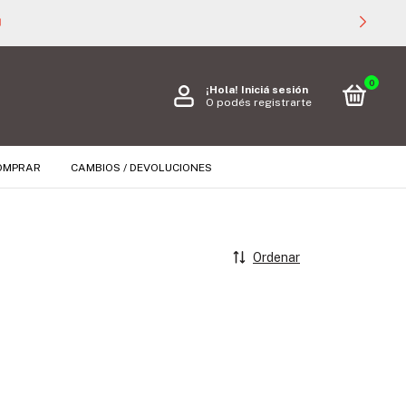

0
¡Hola!
Iniciá sesión
O podés registrarte
OMPRAR
CAMBIOS / DEVOLUCIONES
Ordenar