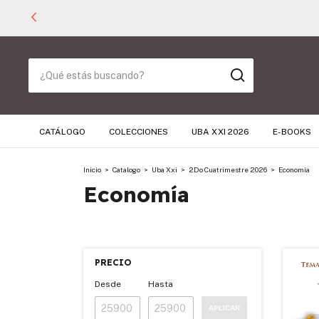
CATÁLOGO
COLECCIONES
UBA XXI 2026
E-BOOKS
Inicio
>
Catalogo
>
Uba Xxi
>
2Do Cuatrimestre 2026
>
Economía
Economía
PRECIO
Desde
Hasta
APLICAR