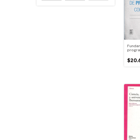
Funda
progra
Python
$20.