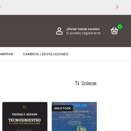

0
¡Hola!
Iniciá sesión
O podés registrarte
OMPRAR
CAMBIOS / DEVOLUCIONES
Ordenar
SIN STOCK