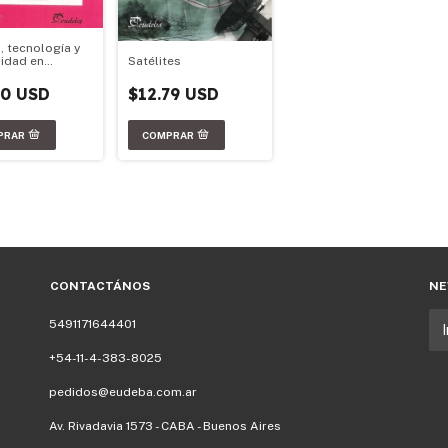
, tecnología y
sidad en
Satélites
mérica
50 USD
$12.79 USD
CONTACTÁNOS
NE
5491171644401
+54-11-4-383-8025
pedidos@eudeba.com.ar
Av. Rivadavia 1573 - CABA - Buenos Aires