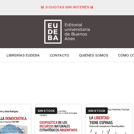
📊 3 CUOTAS SIN INTERÉS 📊
LIBRERÍAS EUDEBA
CONTACTO
QUIÉNES SOMOS
CÓMO C
SIN STOCK
SIN STOCK