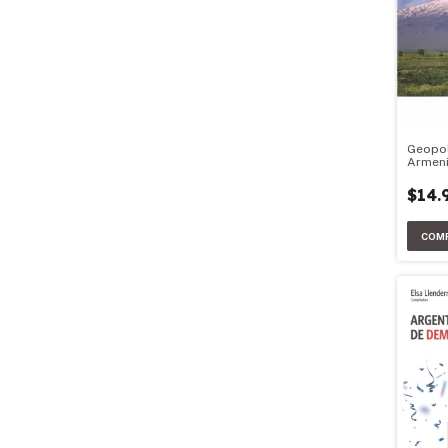
Geopol
Armen
$14.