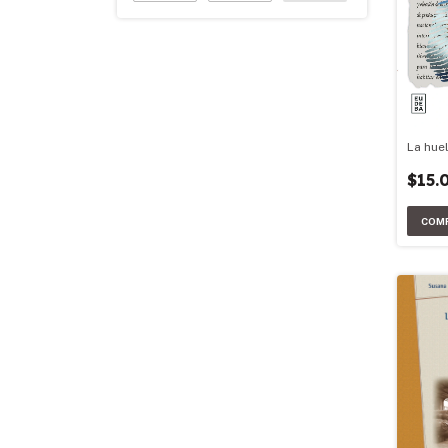
La hue
$15.