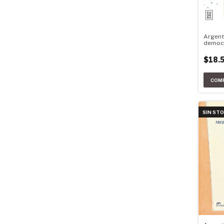
Argent
democ
$18.
SIN ST