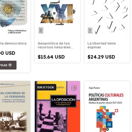
lla democrática
Geopolítica de los
La libertad tiene
recursos naturales
espinas
argentinos
00 USD
$15.64 USD
$24.29 USD
SIN STOCK