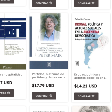
Partidos, sistemas de
a y hospitalidad
Drogas, política y
partidos y democracia
actores sociales en la
Argentina
07 USD
democrática
$17.79 USD
$14.21 USD