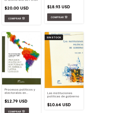
argentino
$18.93 USD
$20.00 USD
SIN STOCK
Procesos políticos y
electorales en
Las instituciones
América latina (2010-
políticas de gobierno
2013)
$12.79 USD
$10.64 USD