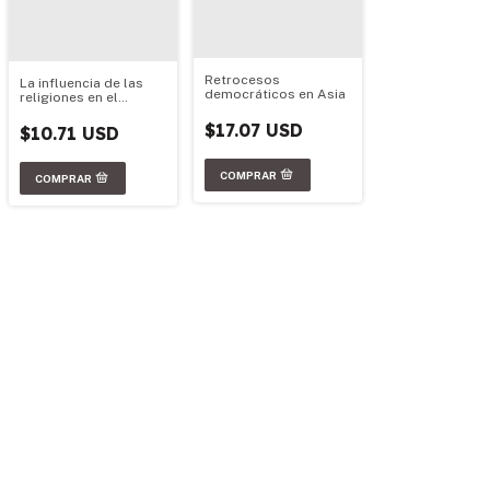
Retrocesos
La influencia de las
democráticos en Asia
religiones en el
Estado y la Nación
Argentina
$17.07 USD
$10.71 USD