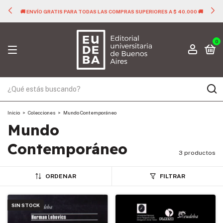
🚚 ENVÍO GRATIS PARA TODAS LAS COMPRAS SUPERIORES A $ 40.000 🚚
0
Inicio
>
Colecciones
>
Mundo Contemporáneo
Mundo
Contemporáneo
3 productos
ORDENAR
FILTRAR
SIN STOCK