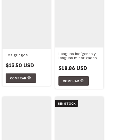
Lenguas indígenas y
Los griegos
lenguas minorizadas
$13.50 USD
$18.86 USD
SIN STOCK