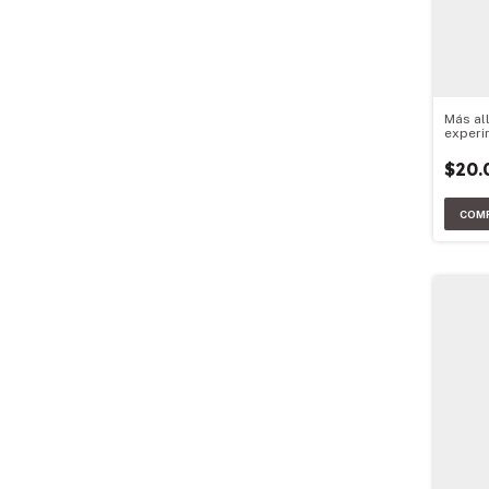
Más al
experi
$20.