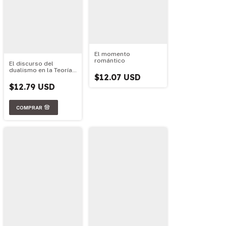
El momento
romántico
El discurso del
dualismo en la Teoría
$12.07 USD
Social
Contemporánea
$12.79 USD