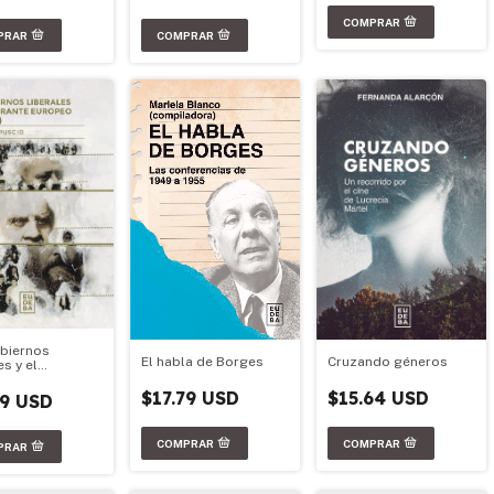
biernos
El habla de Borges
Cruzando géneros
es y el
ante europeo
-1930)
$17.79 USD
$15.64 USD
79 USD