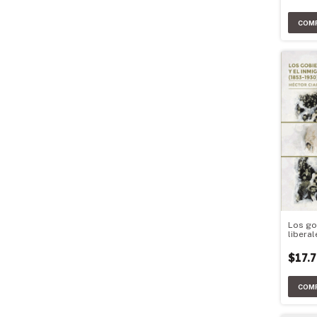
Los go
liberal
inmigr
(1853 
$17.