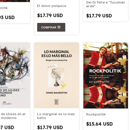
Del Di Tella a "Tucumán
El dolor psíquico
arde"
litik
$17.79 USD
$17.79 USD
93 USD
 de Ulises en el
Lo marginal es lo más
Rockpolitik
 moderno
bello
$15.64 USD
07 USD
$17.79 USD