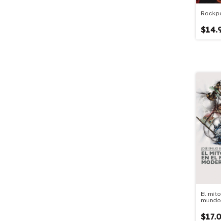
Rockpo
$14.
El mito
mundo
$17.