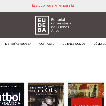
📊 3 CUOTAS SIN INTERÉS 📊
LIBRERÍAS EUDEBA
CONTACTO
QUIÉNES SOMOS
CÓMO C
SIN STOCK