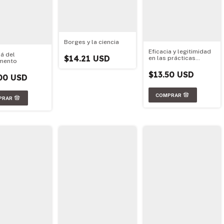
Borges y la ciencia
Eficacia y legitimidad
lá del
$14.21 USD
en las prácticas
mento
científicas
$13.50 USD
00 USD