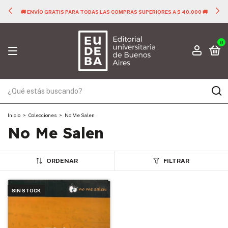
🚚 ENVÍO GRATIS PARA TODAS LAS COMPRAS SUPERIORES A $ 40.000 🚚
0
Inicio
>
Colecciones
>
No Me Salen
No Me Salen
ORDENAR
FILTRAR
SIN STOCK