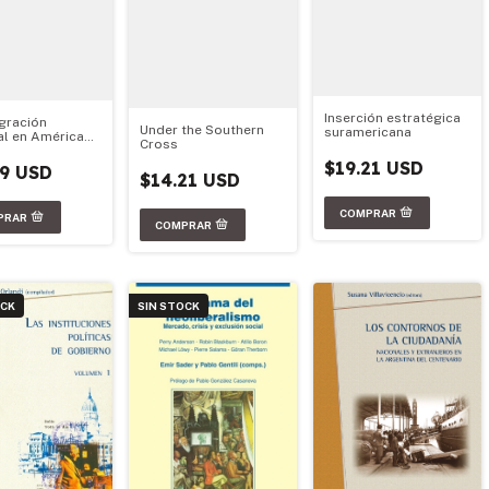
Inserción estratégica
egración
Under the Southern
suramericana
al en América
Cross
: Quo Vadis?
$19.21 USD
79 USD
$14.21 USD
OCK
SIN STOCK