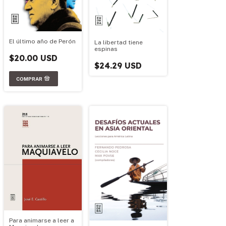
El último año de Perón
La libertad tiene
espinas
$20.00 USD
$24.29 USD
Para animarse a leer a