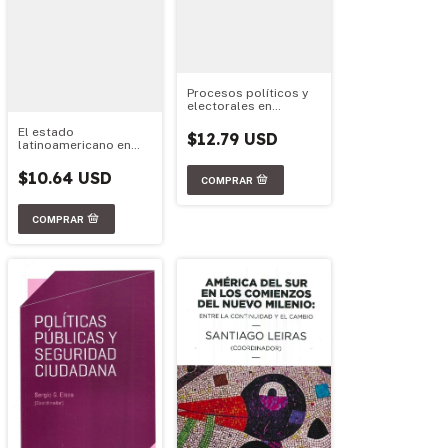
Procesos políticos y
electorales en
América latina (2010-
El estado
2013)
$12.79 USD
latinoamericano en
perspectiva: figuras,
crisis y prospectiva
$10.64 USD