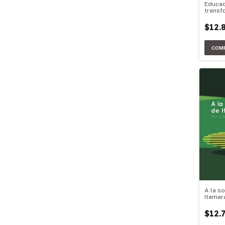
Educac
transf
$12.
A la s
Itamar
$12.