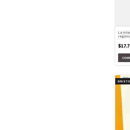
La int
region
Latina
$17.
SIN ST