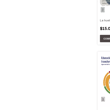
La hue
$15.