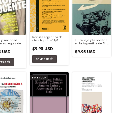
Revista argentina de
 y sociedad.
El trabajo y la política
ciencia pol. nº 7/8
evas reglas del
en la Argentina de fin
 Volumen 2
de siglo
$9.93 USD
3 USD
$9.93 USD
SIN STOCK