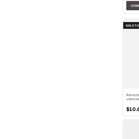
SIN ST
Revist
ciencia
$10.