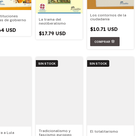
Los contornos de la
stituciones
ciudadanía
La trama del
cas de gobierno
neoliberalismo
$10.71 USD
64 USD
$17.79 USD
SIN STOCK
SIN STOCK
Tradicionalismo y
El totalitarismo
ra a Lula
fascismo europeo