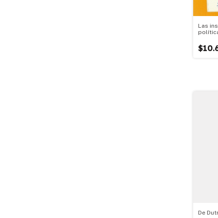
Las in
políti
$10.
De Dut