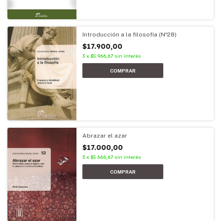
Introducción a la filosofía (Nº28)
$17.900,00
3
x
$5.966,67
sin interés
Abrazar el azar
$17.000,00
3
x
$5.666,67
sin interés