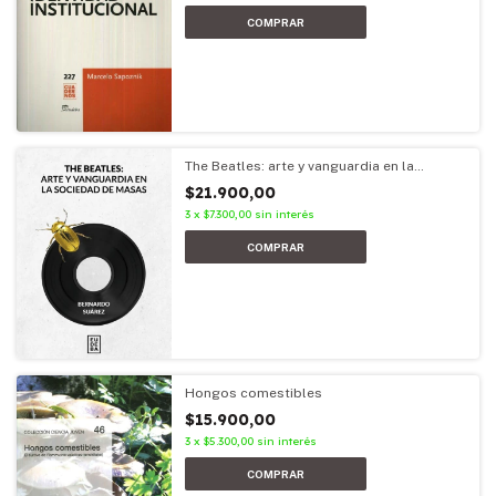
The Beatles: arte y vanguardia en la
sociedad de masas
$21.900,00
3
x
$7.300,00
sin interés
Hongos comestibles
$15.900,00
3
x
$5.300,00
sin interés