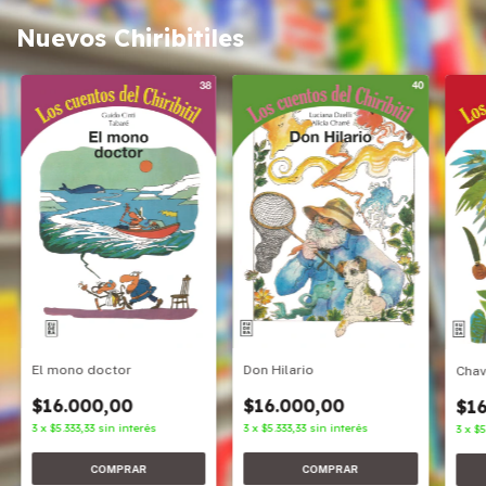
Nuevos Chiribitiles
Don Hilario
El mono doctor
Cha
$16.000,00
$16.000,00
$16
3
x
$5.333,33
sin interés
3
x
$5.333,33
sin interés
3
x
$5