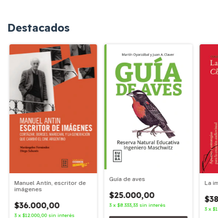
Destacados
Guía de aves
Manuel Antín, escritor de
La i
imágenes
$25.000,00
$38
$36.000,00
3
x
$8.333,33
sin interés
3
x
$1
3
x
$12.000,00
sin interés