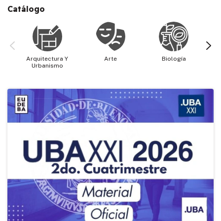
Catálogo
Arquitectura Y
Arte
Biología
Cie
Urbanismo