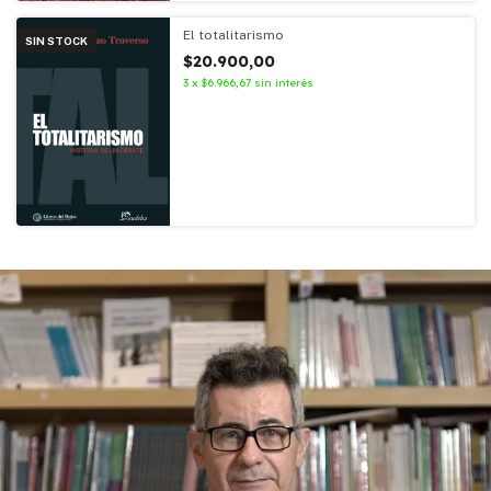
El totalitarismo
SIN STOCK
$20.900,00
3
x
$6.966,67
sin interés