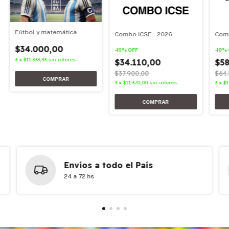
Fútbol y matemática
Combo ICSE - 2026
Comb
$34.000,00
-
10
%
OFF
-
10
%
3
x
$11.333,33
sin interés
$34.110,00
$58
$37.900,00
$64.
3
x
$11.370,00
sin interés
3
x
$1
Envíos a todo el País
24 a 72 hs