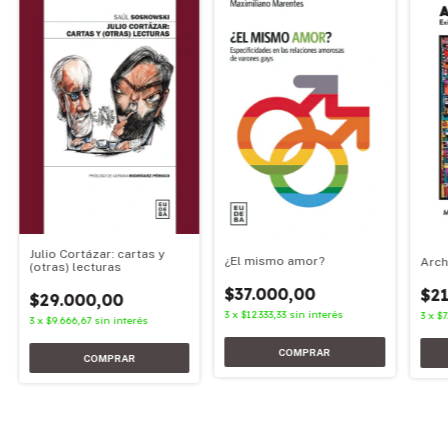
Julio Cortázar: cartas y
¿El mismo amor?
Arch
(otras) lecturas
$37.000,00
$21
$29.000,00
3
x
$12.333,33
sin interés
3
x
$7
3
x
$9.666,67
sin interés