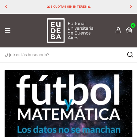
📊 3 CUOTAS SIN INTERÉS 📊
0