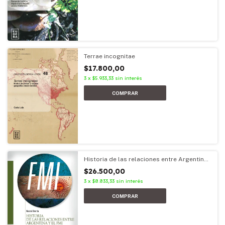
Terrae incognitae
$17.800,00
3
x
$5.933,33
sin interés
Historia de las relaciones entre Argentina
y el FMI
$26.500,00
3
x
$8.833,33
sin interés