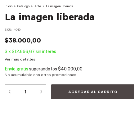
Inicio
>
Catalogo
>
Arte
>
La imagen liberada
La imagen liberada
SKU:
14049
$38.000,00
3
x
$12.666,67
sin interés
Ver más detalles
Envío gratis
superando los
$40.000,00
No acumulable con otras promociones
Medios de envío
Entregas para el CP:
CAMBIAR CP
CALCULAR