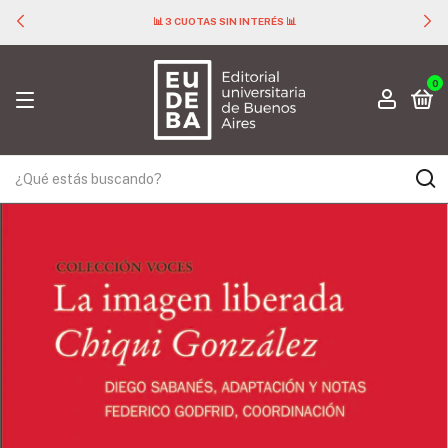
📊 3 CUOTAS SIN INTERÉS 📊
0