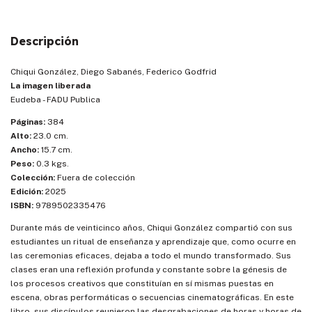
Descripción
Chiqui González, Diego Sabanés, Federico Godfrid
La imagen liberada
Eudeba - FADU Publica
Páginas:
384
Alto:
23.0 cm.
Ancho:
15.7 cm.
Peso:
0.3 kgs.
Colección:
Fuera de colección
Edición:
2025
ISBN:
9789502335476
Durante más de veinticinco años, Chiqui González compartió con sus
estudiantes un ritual de enseñanza y aprendizaje que, como ocurre en
las ceremonias eficaces, dejaba a todo el mundo transformado. Sus
clases eran una reflexión profunda y constante sobre la génesis de
los procesos creativos que constituían en sí mismas puestas en
escena, obras performáticas o secuencias cinematográficas. En este
libro, sus discípulos reunieron las desgrabaciones de horas y horas de