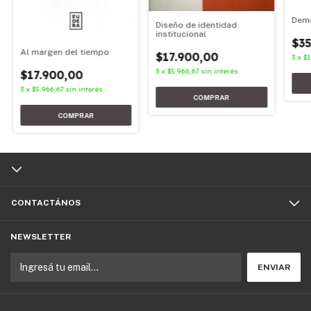
Demo
Diseño de identidad
institucional
$35
Al margen del tiempo
$17.900,00
3
x
$1
3
x
$5.966,67
sin interés
$17.900,00
3
x
$5.966,67
sin interés
CONTACTÁNOS
NEWSLETTER