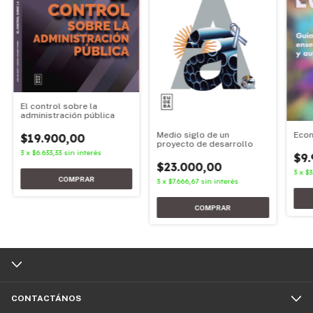
El control sobre la
administración pública
Medio siglo de un
Eco
$19.900,00
proyecto de desarrollo
3
x
$6.633,33
sin interés
$9.
$23.000,00
3
x
$3
3
x
$7.666,67
sin interés
CONTACTÁNOS