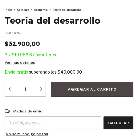
Inicio
>
Catalogo
>
Economía
>
Teoría del desarrollo
Teoría del desarrollo
SKU:
14639
$32.900,00
3
x
$10.966,67
sin interés
Ver más detalles
Envío gratis
superando los
$40.000,00
Entregas para el CP:
CAMBIAR CP
Medios de envío
CALCULAR
No sé mi código postal