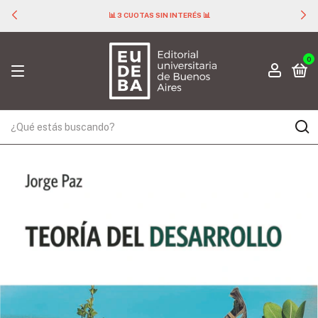
📊 3 CUOTAS SIN INTERÉS 📊
0