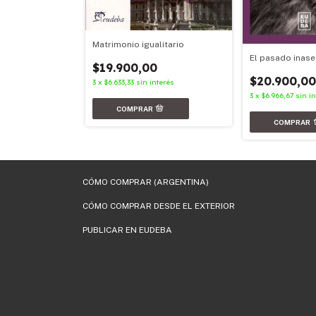
Matrimonio igualitario
exuales,
y no
El pasado inase
$19.900,00
incluido el
rto, como
0
$20.900,0
3
x
$6.633,33
sin interés
nterés
3
x
$6.966,67
sin i
CÓMO COMPRAR (ARGENTINA)
CÓMO COMPRAR DESDE EL EXTERIOR
PUBLICAR EN EUDEBA