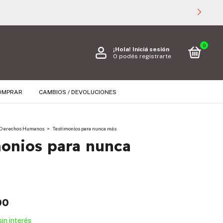
0
¡Hola!
Iniciá sesión
O podés registrarte
OMPRAR
CAMBIOS / DEVOLUCIONES
Derechos Humanos
>
Testimonios para nunca más
monios para nunca
00
sin interés