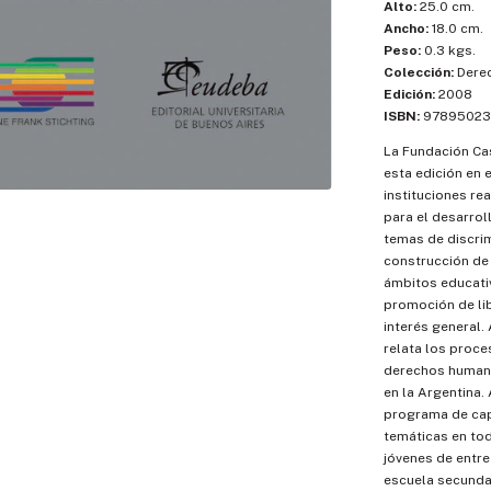
Alto:
25.0 cm.
Ancho:
18.0 cm.
Peso:
0.3 kgs.
Colección:
Dere
Edición:
2008
ISBN:
97895023
La Fundación Ca
esta edición en 
instituciones rea
para el desarrol
temas de discri
construcción de 
ámbitos educativ
promoción de lib
interés general. 
relata los proce
derechos humano
en la Argentina.
programa de cap
temáticas en tod
jóvenes de entre
escuela secundar