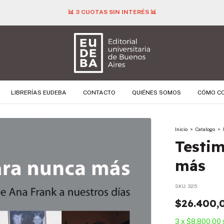
📊 3 CUOTAS SIN INTERÉS 📊
LIBRERÍAS EUDEBA
CONTACTO
QUIÉNES SOMOS
CÓMO C
Inicio
>
Catalogo
>
Testi
más
SKU:
325
$26.400,
3
x
$8.800,00