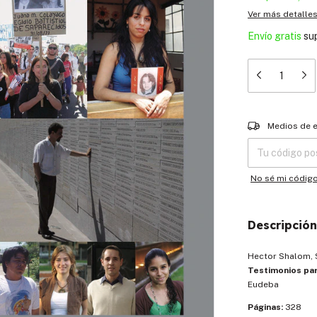
Ver más detalle
Envío gratis
su
Entregas para el
Medios de 
No sé mi códig
Descripción
Hector Shalom, 
Testimonios pa
Eudeba
Páginas:
328