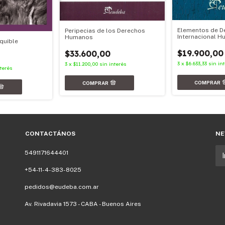
Elementos de D
Peripecias de los Derechos
Internacional H
Humanos
quible
$19.900,00
$33.600,00
0
3
x
$6.633,33
sin in
3
x
$11.200,00
sin interés
nterés
CONTACTÁNOS
NE
5491171644401
+54-11-4-383-8025
pedidos@eudeba.com.ar
Av. Rivadavia 1573 - CABA - Buenos Aires