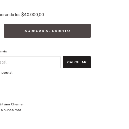
s
perando los
$40.000,00
 CP:
CAMBIAR CP
envío
CALCULAR
o postal
Silvina Chemen
ra nunca más