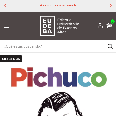
📊 3 CUOTAS SIN INTERÉS 📊
0
SIN STOCK