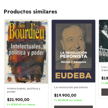
Productos similares
Los 
tran
1983
$18
3
x
$6
La revolución peronista
Intelectuales, política y
poder
$19.900,00
$21.900,00
3
x
$6.633,33
sin interés
3
x
$7.300,00
sin interés