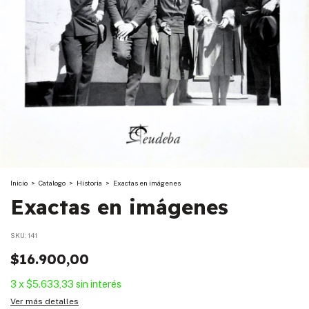
Inicio
>
Catalogo
>
Historia
>
Exactas en imágenes
Exactas en imágenes
SKU:
141
$16.900,00
3
x
$5.633,33
sin interés
Ver más detalles